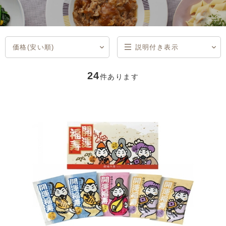
価格(安い順)
説明付き表示
商品コード
商品名
発売日
価格(安い順)
価格(高い順)
発売日＋商品名
説明付き表示
一覧表示
24
件あります