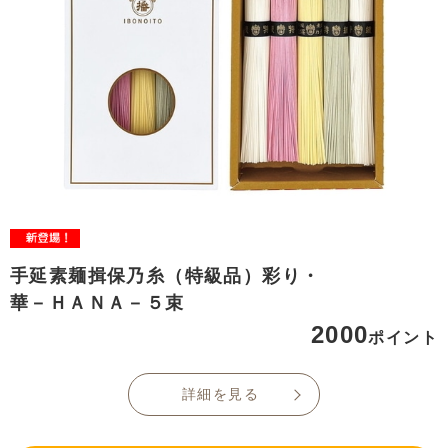
手延素麺揖保乃糸（特級品）彩り・
華－ＨＡＮＡ－５束
2000
ポイント
詳細を見る