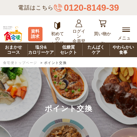
0120-8149-39
電話はこちら
ログイ
資料
初めて
買い物か
ン
請求
メニュ
の
会員登
ご
お客様
ー
録
おまかせ
塩分&
低糖質
たんぱく
やわらかい
コース
カロリーケア
セレクト
ケア
食事
食宅便トップページ
>
ポイント交換
ポイント交換