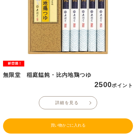
無限堂 稲庭饂飩・比内地鶏つゆ
2500
ポイント
詳細を見る
買い物かごに入れる