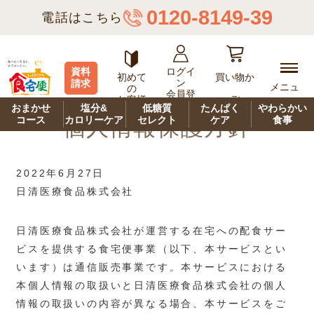
0120-8149-39
電話はこちら
ログイ
資料
食宅便トップページ
>
個人情報保護方針
初めて
買い物か
ン
請求
メニュ
の
会員登
ご
お客様
ー
録
おまかせ
塩分&
低糖質
たんぱく
やわらかい
コース
カロリーケア
セレクト
ケア
食事
個人情報保護方針
2022年6月27日
日清医療食品株式会社
日清医療食品株式会社が運営する在宅への配食サー
ビスを提供する食宅便事業（以下、本サービスとい
います）は通信販売事業です。本サービスにおける
本個人情報の取扱いと日清医療食品株式会社の個人
情報の取扱いの内容が異なる場合、本サービスをご