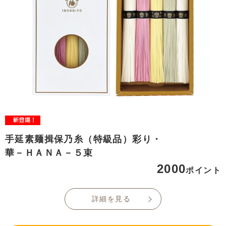
手延素麺揖保乃糸（特級品）彩り・
華－ＨＡＮＡ－５束
2000
ポイント
詳細を見る