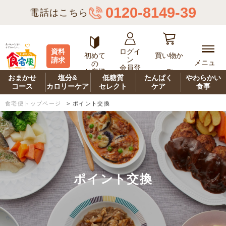
0120-8149-39
電話はこちら
ログイ
資料
初めて
買い物か
ン
請求
メニュ
の
会員登
ご
お客様
ー
録
おまかせ
塩分&
低糖質
たんぱく
やわらかい
コース
カロリーケア
セレクト
ケア
食事
食宅便トップページ
>
ポイント交換
ポイント交換