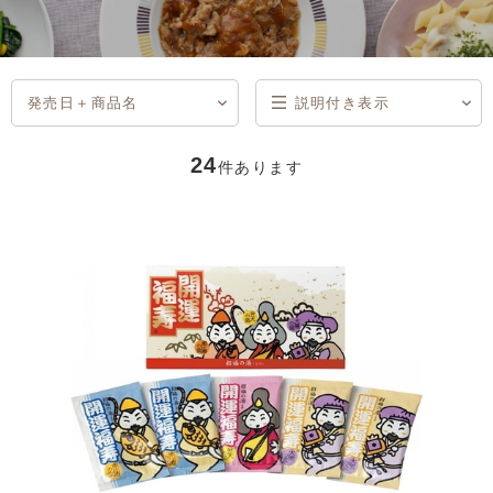
発売日＋商品名
説明付き表示
商品コード
商品名
発売日
価格(安い順)
価格(高い順)
発売日＋商品名
説明付き表示
一覧表示
24
件あります