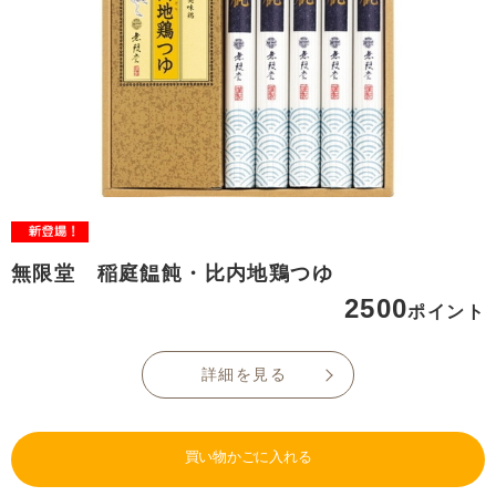
無限堂 稲庭饂飩・比内地鶏つゆ
2500
ポイント
詳細を見る
買い物かごに入れる