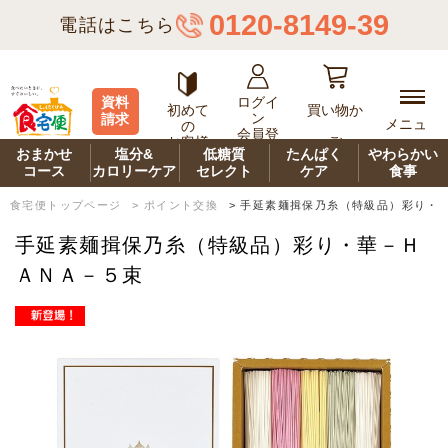
0120-8149-39
電話はこちら
ログイ
資料
初めて
買い物か
ン
請求
メニュ
の
会員登
ご
お客様
ー
録
おまかせ
塩分&
低糖質
たんぱく
やわらかい
コース
カロリーケア
セレクト
ケア
食事
食宅便トップページ
>
ポイント交換
>
手延素麺揖保乃糸（特級品）彩り・
手延素麺揖保乃糸（特級品）彩り・華－Ｈ
ＡＮＡ－５束