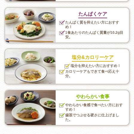
たんぱくケア
たんぱく質を抑えたい方におすす
め！
1食あたりのたんぱく質量が10.2g目
安。
塩分&カロリーケア
塩分を抑えたい方におすすめ！
カロリーケアもできて食べ応え十
分。
やわらかい食事
やわらかい食感で食べたい方におす
すめ！
歯茎でつぶせる硬さに仕上げまし
た。