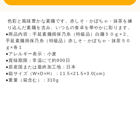
色彩と風味豊かな素麺です。赤しそ・かぼちゃ・抹茶を練
り込んだ素麺を含み、いつもの食卓を華やかに彩ります。
●商品内容：手延素麺揖保乃糸（特級品）白麺５０ｇ×２、
手延素麺揖保乃糸（特級品）赤しそ・かぼちゃ・抹茶５０
ｇ×各１
●アレルギー表示：小麦
●賞味期限：常温にて約900日
●原産国または最終加工地：日本
●箱サイズ（W×D×H）：11.5×21.5×3.0(cm)
●重量（箱含む）：310g