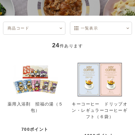
商品コード
一覧表示
商品コード
商品名
発売日
価格(安い順)
価格(高い順)
発売日＋商品名
説明付き表示
一覧表示
24
件あります
薬用入浴剤 招福の湯（５
キーコーヒー ドリップオ
包）
ン・レギュラーコーヒーギ
フト（６袋）
700ポイント