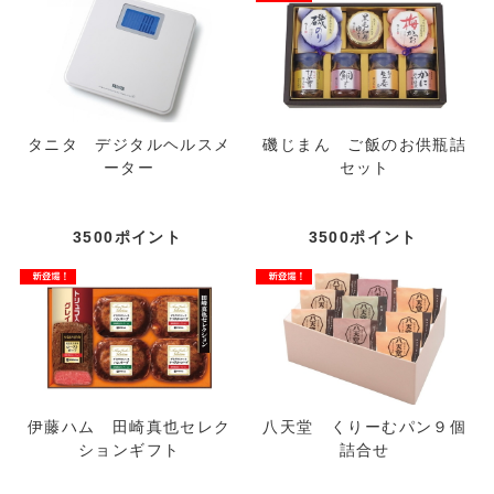
タニタ デジタルヘルスメ
磯じまん ご飯のお供瓶詰
ーター
セット
3500ポイント
3500ポイント
伊藤ハム 田崎真也セレク
八天堂 くりーむパン９個
ションギフト
詰合せ