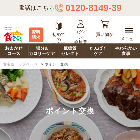
0120-8149-39
電話はこちら
ログイ
資料
初めて
買い物か
ン
請求
メニュ
の
会員登
ご
お客様
ー
録
おまかせ
塩分&
低糖質
たんぱく
やわらかい
コース
カロリーケア
セレクト
ケア
食事
食宅便トップページ
>
ポイント交換
ポイント交換