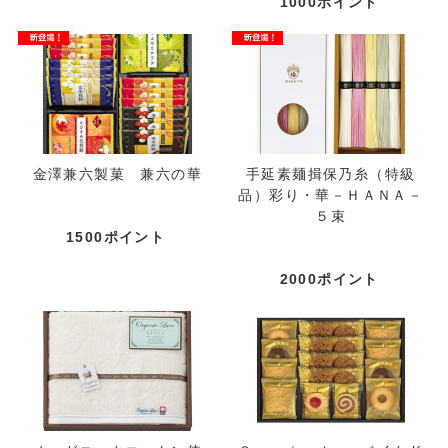
1000ポイント
金澤兼六製菓 兼六の華
手延素麺揖保乃糸（特級
品）彩り・華－ＨＡＮＡ－
５束
1500ポイント
2000ポイント