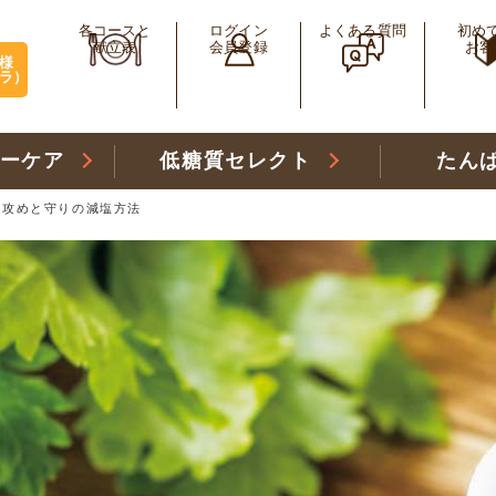
各コースと
ログイン
よくある質問
初め
献立表
会員登録
お客
様
ラ）
リーケア
低糖質セレクト
たん
】攻めと守りの減塩方法