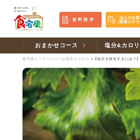
法人のお客
資料請求
（医食のチカ
おまかせコース
塩分&カロ
食宅便トップページ
>
お役立ちコラム
>
【塩分を排出するには？