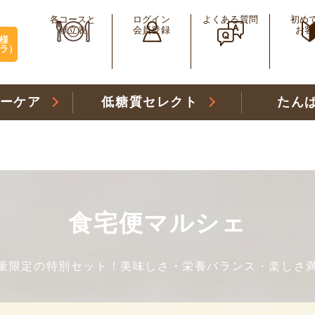
各コースと
ログイン
よくある質問
初め
献立表
会員登録
お客
様
ラ）
リーケア
低糖質セレクト
たん
食宅便マルシェ
量限定の特別セット！美味しさ・栄養バランス・楽しさ