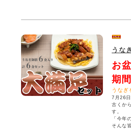
うな
お
期間
うなぎ
7月2
古くか
す。
「今年
そんな