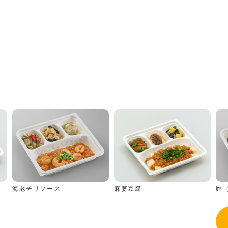
海老チリソース
鱈
麻婆豆腐