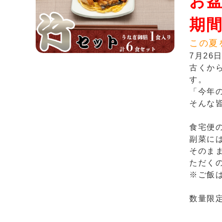
お
期間
この夏
7月2
古くか
す。
「今年
そんな
食宅便
副菜に
そのま
ただく
※ご飯
数量限