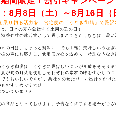
盆期間限定！割引キャンペーン
：8月8日（土）～8月16日（
を乗り切る活力を！食宅便の「うなぎ御膳」で贅沢
6日は、日本の夏を象徴する土用の丑の日！
ら滋養強壮の縁起物として親しまれてきたうなぎは、暑い
の丑の日は、ちょっと贅沢に、でも手軽に美味しいうなぎ
皆様の声にお応えし、食宅便が心を込めて、特別なうなぎ
のうなぎ御膳は、うなぎに香ばしいタレが食欲をそそりま
は夏が旬の野菜を使用しそれぞれの素材の味を生かしつつ
までもおいしいですが 、薬味をのせたり、お出汁をかけ
のもおすすめです☆彡
はついていません
定の商品となっております。予告なく終了する場合がござ