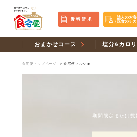
法人のお客
資料請求
（医食のチカ
おまかせコース
塩分&カロ
食宅便トップページ
>
食宅便マルシェ
期間限定または数