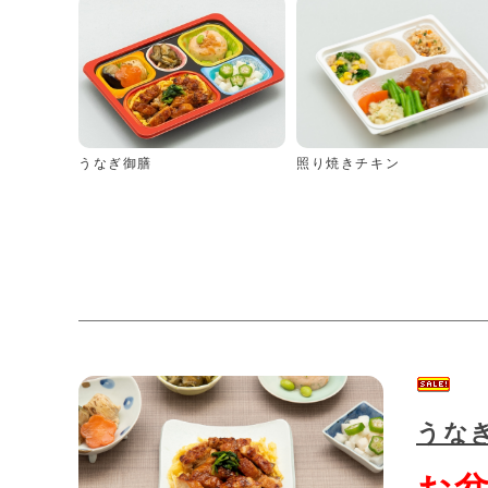
うなぎ御膳
照り焼きチキン
うな