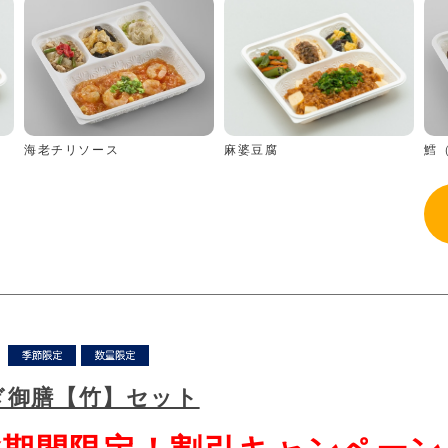
海老チリソース
鱈
麻婆豆腐
ぎ御膳【竹】セット