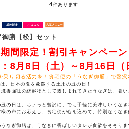
4
件あります
ぎ御膳【松】セット
盆期間限定！割引キャンペーン
：8月8日（土）～8月16日（
を乗り切る活力を！食宅便の「うなぎ御膳」で贅沢
6日は、日本の夏を象徴する土用の丑の日！
ら滋養強壮の縁起物として親しまれてきたうなぎは、暑い
の丑の日は、ちょっと贅沢に、でも手軽に美味しいうなぎ
皆様の声にお応えし、食宅便が心を込めて、特別なうなぎ
のうなぎ御膳は、うなぎに香ばしいタレが食欲をそそりま