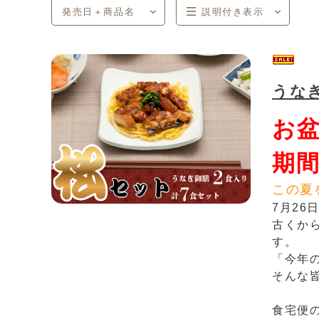
発売日＋商品名
説明付き表示
商品コード
商品名
発売日
価格(安い順)
価格(高い順)
発売日＋商品名
説明付き表示
一覧表示
うな
お
期間
この夏
7月2
古くか
す。
「今年
そんな
食宅便