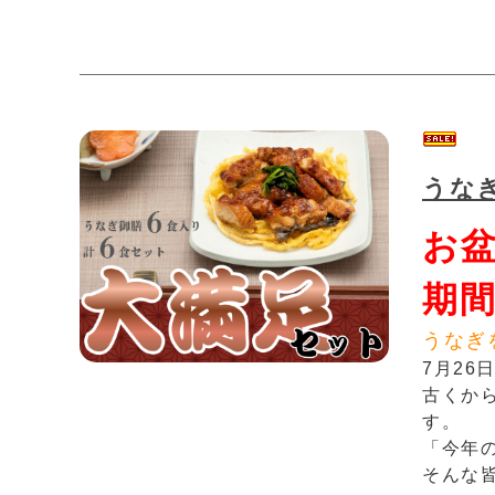
うな
お
期間
うなぎ
7月2
古くか
す。
「今年
そんな