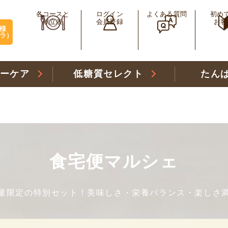
各コースと
ログイン
よくある質問
初め
献立表
会員登録
お客
様
ラ）
リーケア
低糖質セレクト
たん
食宅便マルシェ
量限定の特別セット！美味しさ・栄養バランス・楽しさ