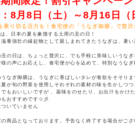
盆期間限定！割引キャンペーン
：8月8日（土）～8月16日（
を乗り切る活力を！食宅便の「うなぎ御膳」で贅沢
6日は、日本の夏を象徴する土用の丑の日！
ら滋養強壮の縁起物として親しまれてきたうなぎは、暑い
の丑の日は、ちょっと贅沢に、でも手軽に美味しいうなぎ
皆様の声にお応えし、食宅便が心を込めて、特別なうなぎ
のうなぎ御膳は、うなぎに香ばしいタレが食欲をそそりま
は夏が旬の野菜を使用しそれぞれの素材の味を生かしつつ
までもおいしいですが 、薬味をのせたり、お出汁をかけ
のもおすすめです☆彡
はついていません
定の商品となっております。予告なく終了する場合がござ