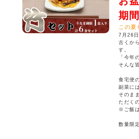
お
期間
この夏
7月2
古くか
す。
「今年
そんな
食宅便
副菜に
そのま
ただく
※ご飯
数量限