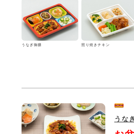
うなぎ御膳
照り焼きチキン
うな