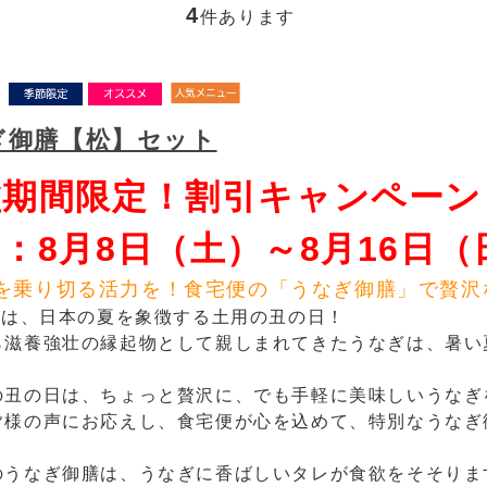
4
件あります
ぎ御膳【松】セット
盆期間限定！割引キャンペーン
：8月8日（土）～8月16日（
を乗り切る活力を！食宅便の「うなぎ御膳」で贅沢
6日は、日本の夏を象徴する土用の丑の日！
ら滋養強壮の縁起物として親しまれてきたうなぎは、暑い
の丑の日は、ちょっと贅沢に、でも手軽に美味しいうなぎ
皆様の声にお応えし、食宅便が心を込めて、特別なうなぎ
のうなぎ御膳は、うなぎに香ばしいタレが食欲をそそりま