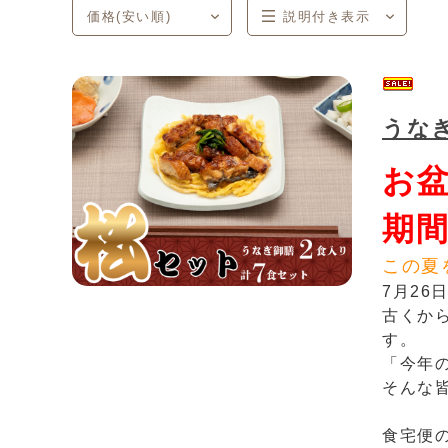
価格(安い順)
説明付き表示
商品コード
商品名
発売日
価格(安い順)
価格(高い順)
発売日＋商品名
説明付き表示
一覧表示
うな
お
期間
この夏
7月2
古くか
す。
「今年
そんな
食宅便