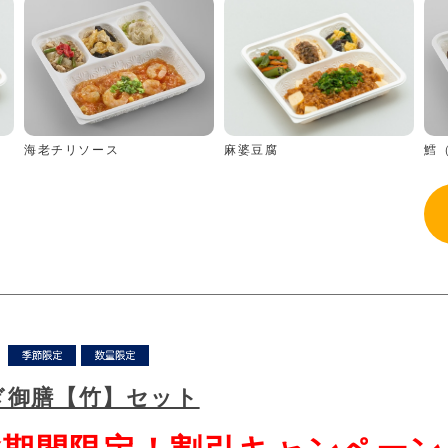
海老チリソース
鱈
麻婆豆腐
ぎ御膳【竹】セット