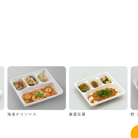
海老チリソース
鱈
麻婆豆腐