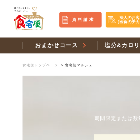
法人のお客
資料請求
（医食のチカ
おまかせコース
塩分&カロ
食宅便トップページ
>
食宅便マルシェ
期間限定または数