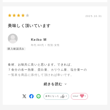
2025.10.31
美味しく頂いています
Keiko M
年代:
60代
性別:
女性
食材、お味共に良いと思います。できれば、
７食分の各ー熱量、蛋白量、カリウム量、塩分量ーの
一覧表を商品に添付して頂ければ幸いです。
腎機能低下のため、熱量、特に蛋白量は厳密にコントロールし
続きを読む
て
いるので、見易い表があれば便利です。
参考になった
0
Like!
0