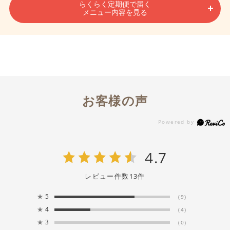
らくらく定期便で届く
メニュー内容を見る
毎週
隔週
月イチ
定期購入
らくらく定期便で届くメニュー内容
2026
年
8
月
お客様の声
らくらく定期便は、1回のご注文でお好きな頻度・
月
火
水
木
金
土
日
曜日に週替わりで商品をお届けいたします。
カレンダーからご注文予定日を選択すると、「最短
お届け日」と「その日に届くメニュー」を確認でき
1
2
ます
4.7
3
4
5
6
7
8
9
レビュー件数
13
件
★
5
10
11
12
13
14
15
16
(9)
ご注文される日付をお選びください
★
4
(4)
★
3
(0)
17
18
19
20
21
22
23