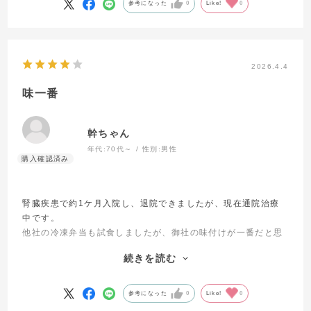
参考になった
0
Like!
0
2026.4.4
味一番
幹ちゃん
年代:
70代～
性別:
男性
腎臓疾患で約1ケ月入院し、退院できましたが、現在通院治療
中です。
他社の冷凍弁当も試食しましたが、御社の味付けが一番だと思
います。
続きを読む
ただ、価格的には一番高くて二の足を踏む人もいると思います
ので、今後、検討の余地あり-かな-と思います。
※価格面でランクを下げました。(5から4に)
参考になった
0
Like!
0