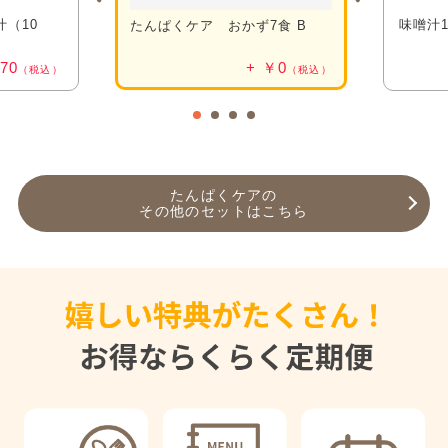
汁（10
味噌汁1
たんぱくケア おかず7食 B
70
￥0
（税込）
（税込）
たんぱくケアの
その他のセットはこちら