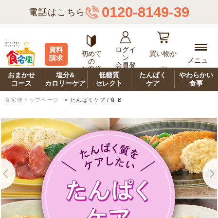
0120-8149-39
電話はこちら
ログイ
資料
初めて
買い物か
ン
請求
メニュ
の
会員登
ご
お客様
ー
録
おまかせ
塩分&
低糖質
たんぱく
やわらかい
コース
カロリーケア
セレクト
ケア
食事
食宅便トップページ
>
たんぱくケア7食 B