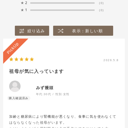
★
2
(0)
★
1
(0)
24
25
26
27
28
29
30
絞り込み
表示：新しい順
31
リセットする
2026.5.8
祖母が気に入っています
届くメニュー
みず饅頭
年代:
30代
性別:
女性
カレンダーから
加齢と糖尿病により腎機能が悪くなり、食事に気を使わなくて
ご注文予定日
を選択し、
はならなくなった祖母がいます。