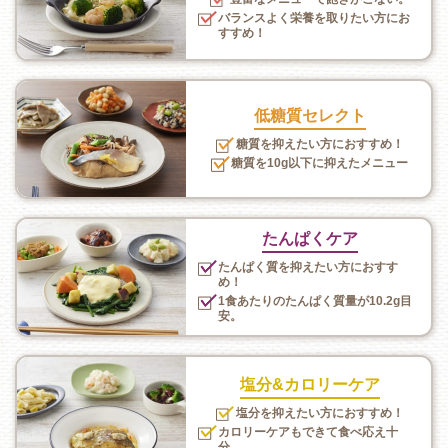
バランスよく栄養を取りたい方にお
すすめ！
低糖質セレクト
糖質を抑えたい方におすすめ！
糖質を10g以下に抑えたメニュー
たんぱくケア
たんぱく質を抑えたい方におすす
め！
1食あたりのたんぱく質量が10.2g目
安。
塩分&カロリーケア
塩分を抑えたい方におすすめ！
カロリーケアもできて食べ応え十
分。