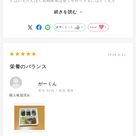
とはいえたんぱく質制限食は全て手作りするにはとても大
お届け日をクリックすると
変……何かいいものはないかと探している時にこちらに出会い
届くメニューが表示されます
続きを読む
ました。
他の会社のものも何度か試したのですが、何が届くかわからな
いので毎回少し心配でした。
参考になった
0
Like!
0
こちらは、メニューが写真付きでホームページ上で確認でき、
好きなグループを選べるため祖母の好みにあった物を選べま
す。
メニューごとに栄養表示もしっかりされていて、とても選びや
2026.4.21
すいです。
-->
祖母も「つぎも同じところで頼んでね」と言ってくれて、気に
栄養のバランス
入ってくれているようで嬉しいです。
がーくん
毎日の食事は生きる活力にもつながると思うので、これからも
引き続きお世話になります。
年代:
50代
性別:
男性