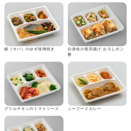
鯖（サバ）のゆず味噌焼き
白身魚の竜田揚げ おろしポン
酢
グリルチキンのトマトソース
シーフードカレー