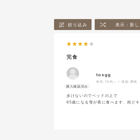
24
25
26
27
31
絞り込み
表示：新し
完食
リセットする
tosgg
年代:
70代～
性別:
男性
歩けないのでベッドの上で
85歳になる母が夜に食べます、殆ど