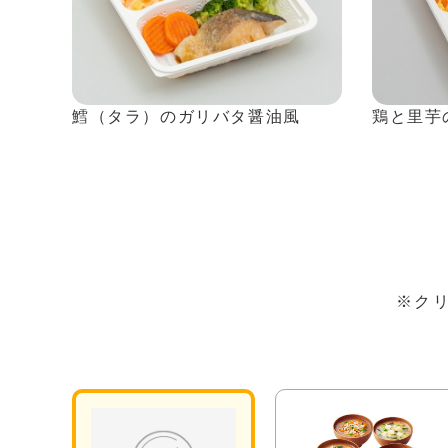
鱈（タラ）のガリバタ醤油風
鶏と里芋
※ク