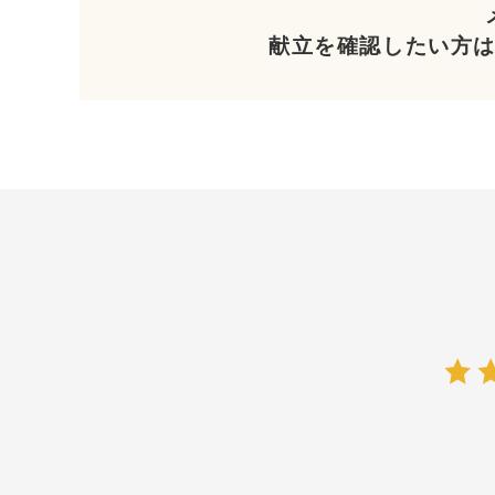
2026
年
8
月
らくらく定期便
献立を確認したい方
カレンダーからご注文予定日
月
火
水
木
①毎週
②ご注
確認方法
③お届
3
4
5
6
④右側
10
11
12
13
ご注文される日付をお選
17
18
19
20