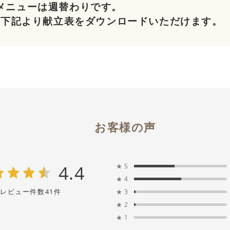
メニューは週替わりです。
は、1回のご注文でお好きな頻度・曜日に週替わりで商品をお
は下記より献立表をダウンロードいただけます。
を選択すると、「最短お届け日」と「その日に
金
土
日
1
2
・隔週・月イチのお届け周期を選択
文予定の日付を選択
け日の「初回」「2回目」…などのエリアをクリック
7
8
9
に該当の日に届くメニューが表示されます
お客様の声
14
15
16
届
4.4
びください
★
5
★
4
21
22
23
レビュー件数
41
件
★
3
★
2
★
1