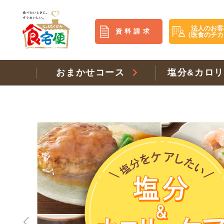
法人のお客
資料請求
（医食のチカ
おまかせコース
塩分&カロ