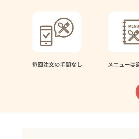
毎週
隔週
定