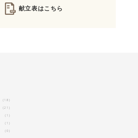
献立表はこちら
届けいたします。
届くメニュー」を確認できます
カレンダーから
ご注文予定日
を選択し、
お届け日をクリックすると
くメニューが表示されます
(18)
(21)
(1)
(1)
(0)