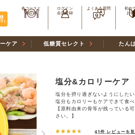
各コースと
ログイン
よくある質問
初め
献立表
会員登録
お客
様
ラ）
リーケア
低糖質セレクト
たん
塩分&カロリーケア 
塩分を摂り過ぎないようにしたい
塩分もカロリーもケアできて食
【原料由来の骨等が残っている
さい。】
41件 レビューを