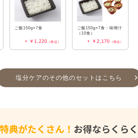
ご飯150g×7食
ご飯150g×7食・味噌汁
（10食）
￥1,220
￥2,170
（税込）
（税込）
塩分ケアの
その他のセットはこちら