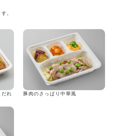
。
ます。
しだれ
豚肉のさっぱり中華風