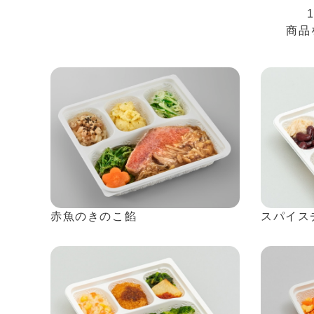
商品
赤魚のきのこ餡
スパイス