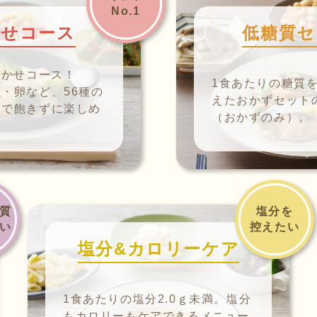
No.1
かせコース
低糖質セ
まかせコース！
1食あたりの糖質を
・卵など、56種の
えたおかずセット
ーで飽きずに楽しめ
（おかずのみ）。
質
塩分を
い
控えたい
塩分&カロリーケア
1食あたりの塩分2.0ｇ未満。塩分
もカロリーもケアできるメニュー