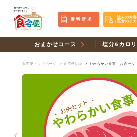
法人のお客
資料請求
（医食のチカ
おまかせコース
塩分&カロ
食宅便トップページ
>
食宅便Lab
>
やわらかい食事 お肉セッ