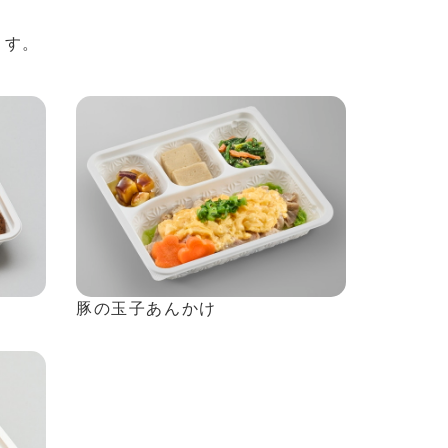
。
ます。
豚の玉子あんかけ