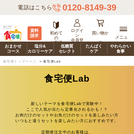
0120-8149-39
電話はこちら
ログイ
資料
初めて
買い物か
ン
請求
メニュ
の
会員登
ご
お客様
ー
録
おまかせ
塩分&
低糖質
たんぱく
やわらかい
コース
カロリーケア
セレクト
ケア
食事
食宅便トップページ
>
食宅便Lab
食宅便Lab
新しいテーマを食宅便Labで実験中！
ここで人気が出たら定番化されるかも！？
お肉だけのセットやお魚だけのセットを楽しみたい方
いつもと違うセットを楽しみたい方におすすめです。
定期便注文中のお客様は、