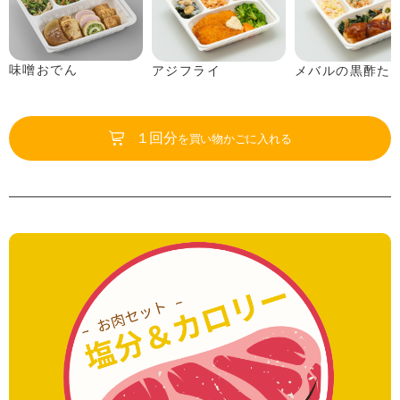
味噌おでん
アジフライ
メバルの黒酢た
１回分
を買い物かごに入れる