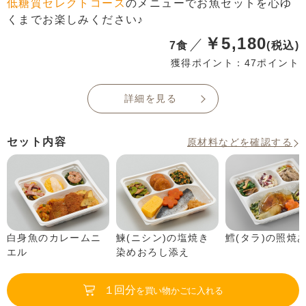
低糖質セレクトコース
のメニューでお魚セットを心ゆ
くまでお楽しみください♪
￥5,180
7食
(税込)
獲得ポイント：47ポイント
詳細を見る
セット内容
原材料などを確認する
白身魚のカレームニ
鰊(ニシン)の塩焼き
鱈(タラ)の照焼
エル
染めおろし添え
１回分
を買い物かごに入れる