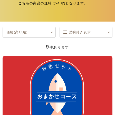
こちらの商品の送料は940円となります。
価格(高い順)
説明付き表示
商品コード
商品名
発売日
価格(安い順)
価格(高い順)
発売日＋商品名
説明付き表示
一覧表示
9
件あります