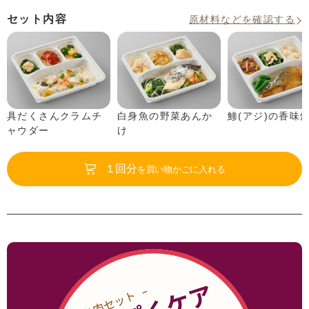
セット内容
原材料などを確認する
具だくさんクラムチ
白身魚の野菜あんか
鯵(アジ)の香味
ャウダー
け
１回分
を買い物かごに入れる