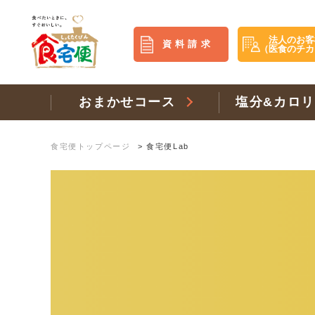
法人のお客
資料請求
（医食のチカ
おまかせコース
塩分&カロ
食宅便トップページ
>
食宅便Lab