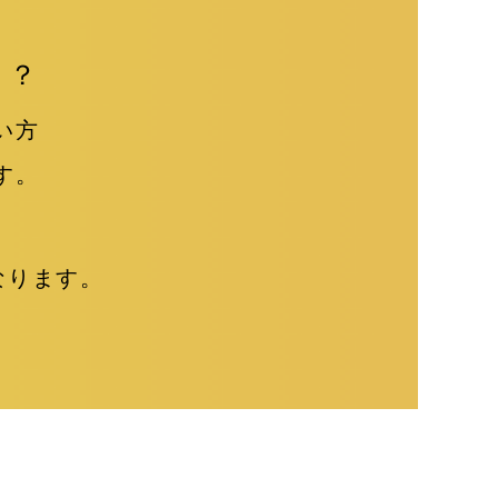
！
！？
い方
す。
円となります。