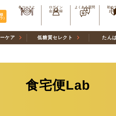
各コースと
ログイン
よくある質問
初め
献立表
会員登録
お客
様
ラ）
リーケア
低糖質セレクト
たん
食宅便Lab