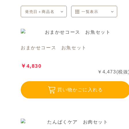
発売日＋商品名
一覧表示
商品コード
商品名
発売日
価格(安い順)
価格(高い順)
発売日＋商品名
説明付き表示
一覧表示
おまかせコース お魚セット
￥4,830
￥4,473(税抜
買い物かごに入れる