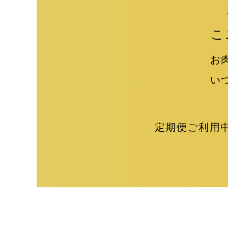
こ
お
い
定期便ご利用