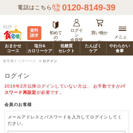
0120-8149-39
電話はこちら
ログイ
資料
初めて
買い物か
ン
請求
メニュ
の
会員登
ご
お客様
ー
録
おまかせ
塩分&
低糖質
たんぱく
やわらかい
コース
カロリーケア
セレクト
ケア
食事
食宅便トップページ
>
ログイン
ログイン
2019年2月以降ログインしていない方は、 お手数ですが
パ
スワード再設定
が必要です。
会員のお客様
メールアドレスとパスワードを入力してログインしてく
ださい。