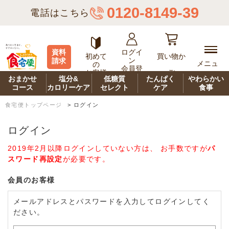
0120-8149-39
電話はこちら
ログイ
資料
初めて
買い物か
ン
請求
メニュ
の
会員登
ご
お客様
ー
録
おまかせ
塩分&
低糖質
たんぱく
やわらかい
コース
カロリーケア
セレクト
ケア
食事
食宅便トップページ
>
ログイン
ログイン
2019年2月以降ログインしていない方は、 お手数ですが
パ
スワード再設定
が必要です。
会員のお客様
メールアドレスとパスワードを入力してログインしてく
ださい。