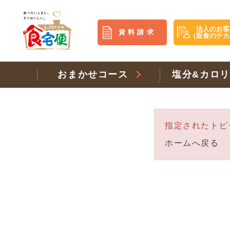
法人のお客
資料請求
（医食のチカ
おまかせコース
塩分&カロ
指定されたトピ
ホームへ戻る