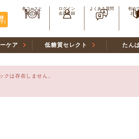
各コースと
ログイン
よくある質問
初め
献立表
会員登録
お客
様
ラ）
リーケア
低糖質セレクト
たん
ックは存在しません。