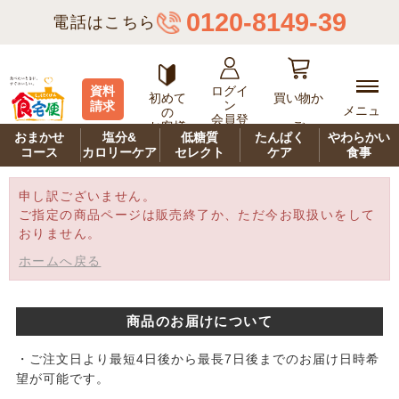
0120-8149-39
電話はこちら
ログイ
資料
初めて
買い物か
ン
請求
メニュ
の
会員登
ご
お客様
ー
録
おまかせ
塩分&
低糖質
たんぱく
やわらかい
コース
カロリーケア
セレクト
ケア
食事
申し訳ございません。
ご指定の商品ページは販売終了か、ただ今お取扱いをして
おりません。
ホームへ戻る
商品のお届けについて
・ご注文日より最短4日後から最長7日後までのお届け日時希
望が可能です。