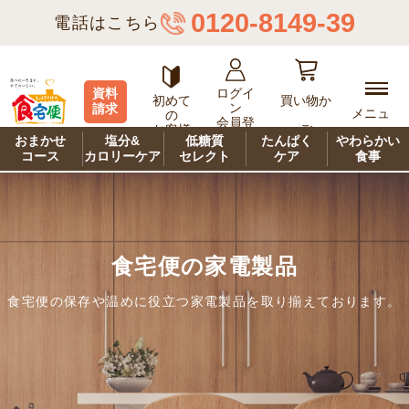
0120-8149-39
電話はこちら
ログイ
資料
初めて
買い物か
ン
請求
メニュ
の
会員登
ご
お客様
ー
録
おまかせ
塩分&
低糖質
たんぱく
やわらかい
コース
カロリーケア
セレクト
ケア
食事
食宅便の家電製品
食宅便の保存や温めに役立つ家電製品を取り揃えております。