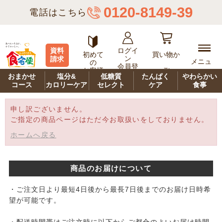
0120-8149-39
電話はこちら
ログイ
資料
初めて
買い物か
ン
請求
メニュ
の
会員登
ご
お客様
ー
録
おまかせ
塩分&
低糖質
たんぱく
やわらかい
コース
カロリーケア
セレクト
ケア
食事
申し訳ございません。
ご指定の商品ページはただ今お取扱いをしておりません。
ホームへ戻る
商品のお届けについて
・ご注文日より最短4日後から最長7日後までのお届け日時希
望が可能です。
・配送時間帯はご注文時に以下からご都合のよいお届け時間